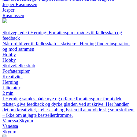
Jesper Rasmussen
Jesper
Rasmussen
Skriveglæde i Herning: Forfatterspirer mødes til fællesskab og
feedback
Når ord bliver til fællesskab – skrivere i Herning finder inspiration
og mod sammen
Hobby
Hobby
Skrivefællesskab
Forfatterspirer
Kreativitet
Herning
Litteratur
2 min
I Herning samles både nye og erfarne forfatterspirer for at dele
tekster, give feedback og dyrke glæden ved at skrive. Her handler
det om kreativitet, fællesskab og lysten til at udvikle sig som skribent
– ikke om at jagte bestsellerdrømme.
Vanessa Skyum
Vanessa
Skyum