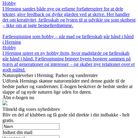
Hobby
I Herning samles både nye og erfarne forfatterspirer for at dele
tekster, give feedback og dyrke glæden ved at skrive. Her handler
det om kreativitet, fællesskab og lysten til at udvikle sig som skribent
– ikke om at jagte bestsellerdrømme.
Fællesspisning som hobby – når mad og fællesskab går hånd i hånd
i Herning
Hobby
I Herning spirer en ny hobby frem, hvor madglæde og fællesskab
går hånd i hånd. Fællesspisning bringer byens borgere sammen på
tværs af generationer og interesser – og skaber nye relationer over et
godt måltid.
Naturoplevelser i Herning: Parker og vandreruter
Udforsk Hernings skønne naturområder med denne guide til de
bedste parker og vandreruter. E-bogen beskriver de bedste steder at
slappe af og nyde naturen lige uden for døren.
Åbn e-bogen nu
Tilmeld dig vores nyhedsbrev
Bliv en del af klubben og få gode råd direkte i din indbakke - helt
gratis.
Indtast din mail