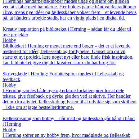
I Hernings håndarbejdsklubber mødes unge og ældre om glæden
ved at skabe med hænderne. Her holdes gamle håndværkstraditioner
i live, mens nye idéer og fællesskaber vokser frem – et levende bevis
på, at håndens arbejde stadig har en vigtig plads i en digital tid.
Kreativ inspiration på biblioteket i Herning – sådan får du idéer til
nye projekter
Hobby
Biblioteket i Herning er meget mere end bøger – det er et levende
mødested for idéer, fællesskab og fordybelse. Uanset om du vil
starte et nyt projekt, lære noget nyt eller bare finde frisk inspiration,
kan biblioteket give dig det kreative skub, du har brug for.
Skriveglæde i Herning: Forfatterspirer mødes til fællesskab og
feedback
Hobby
I Herning samles både nye og erfarne forfatterspirer for at dele
tekster, give feedback og dyrke glæden ved at skrive. Her handler
det om kreativitet, fællesskab og lysten til at udvikle sig som skribent
– ikke om at jagte bestsellerdrømme.
Fællesspisning som hobby – når mad og fællesskab går hånd i hånd
i Herning
Hobby
I Herning spirer en ny hobby frem, hvor madglæde og fællesskab