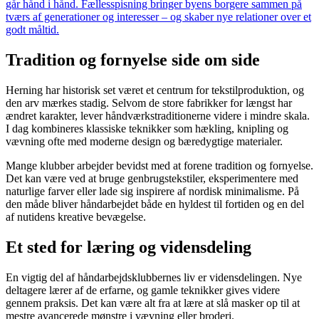
går hånd i hånd. Fællesspisning bringer byens borgere sammen på
tværs af generationer og interesser – og skaber nye relationer over et
godt måltid.
Tradition og fornyelse side om side
Herning har historisk set været et centrum for tekstilproduktion, og
den arv mærkes stadig. Selvom de store fabrikker for længst har
ændret karakter, lever håndværkstraditionerne videre i mindre skala.
I dag kombineres klassiske teknikker som hækling, knipling og
vævning ofte med moderne design og bæredygtige materialer.
Mange klubber arbejder bevidst med at forene tradition og fornyelse.
Det kan være ved at bruge genbrugstekstiler, eksperimentere med
naturlige farver eller lade sig inspirere af nordisk minimalisme. På
den måde bliver håndarbejdet både en hyldest til fortiden og en del
af nutidens kreative bevægelse.
Et sted for læring og vidensdeling
En vigtig del af håndarbejdsklubbernes liv er vidensdelingen. Nye
deltagere lærer af de erfarne, og gamle teknikker gives videre
gennem praksis. Det kan være alt fra at lære at slå masker op til at
mestre avancerede mønstre i vævning eller broderi.