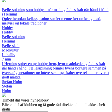
Fællesspisning som hobby – når mad og fællesskab går hånd i hånd
i Herning
Oplev hvordan fællesspisning samler mennesker omkring mad,
nærvær og lokale traditioner
Hobby
Hobby
Fællesspisning
Herning
Fællesskab
Madkultur
Lokalliv
7 min
I Herning spirer en ny hobby frem, hvor madglæde og fællesskab
går hånd i hånd. Fællesspisning bringer byens borgere sammen på
tværs af generationer og interesser – og skaber nye relationer over et
godt måltid.
Stefan Holm
Stefan
Holm
Tilmeld dig vores nyhedsbrev
Bliv en del af klubben og få gode råd direkte i din indbakke - helt
gratis.