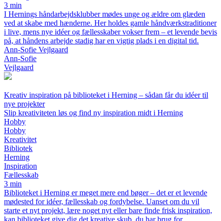
3 min
I Hernings håndarbejdsklubber mødes unge og ældre om glæden
ved at skabe med hænderne. Her holdes gamle håndværkstraditioner
i live, mens nye idéer og fællesskaber vokser frem – et levende bevis
på, at håndens arbejde stadig har en vigtig plads i en digital tid.
Ann-Sofie Vejlgaard
Ann-Sofie
Vejlgaard
Kreativ inspiration på biblioteket i Herning – sådan får du idéer til
nye projekter
Slip kreativiteten løs og find ny inspiration midt i Herning
Hobby
Hobby
Kreativitet
Bibliotek
Herning
Inspiration
Fællesskab
3 min
Biblioteket i Herning er meget mere end bøger – det er et levende
mødested for idéer, fællesskab og fordybelse. Uanset om du vil
starte et nyt projekt, lære noget nyt eller bare finde frisk inspiration,
kan biblioteket give dig det kreative skub, du har brug for.