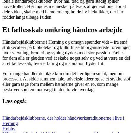
lokale håndarbejdsklubber, hvor nål, tråd og garn stadig spiller
hovedrollen. Her mødes mennesker på tværs af generationer for at
dele viden, skabe med hænderne og holde liv i teknikker, der har
rødder langt tilbage i tiden.
Et fællesskab omkring håndens arbejde
Håndarbejdsklubberne i Herning og omegn spænder vidt – fra små
strikkecaféer på biblioteker og kulturhuse til organiserede foreninger,
hvor vævning, broderi og syning dyrkes med stor passion. Fælles
for dem alle er glæden ved at skabe noget selv og ved at være en del
af et fællesskab, hvor erfaring og inspiration flyder frit.
For mange handler det ikke kun om det færdige resultat, men om
processen. At sidde sammen, tale, udveksle idéer og se et stykke stof
eller garn tage form mellem hænderne giver en ro, som mange
beskriver som en modvægt til den travle hverdag.
Læs også:
Håndarbejdsklubberne, der holder håndværkstraditionerne i live i
Herning
Hobby