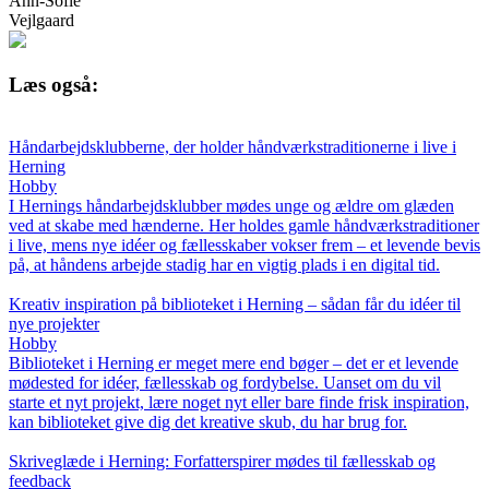
Ann-Sofie
Vejlgaard
Læs også:
Håndarbejdsklubberne, der holder håndværkstraditionerne i live i
Herning
Hobby
I Hernings håndarbejdsklubber mødes unge og ældre om glæden
ved at skabe med hænderne. Her holdes gamle håndværkstraditioner
i live, mens nye idéer og fællesskaber vokser frem – et levende bevis
på, at håndens arbejde stadig har en vigtig plads i en digital tid.
Kreativ inspiration på biblioteket i Herning – sådan får du idéer til
nye projekter
Hobby
Biblioteket i Herning er meget mere end bøger – det er et levende
mødested for idéer, fællesskab og fordybelse. Uanset om du vil
starte et nyt projekt, lære noget nyt eller bare finde frisk inspiration,
kan biblioteket give dig det kreative skub, du har brug for.
Skriveglæde i Herning: Forfatterspirer mødes til fællesskab og
feedback