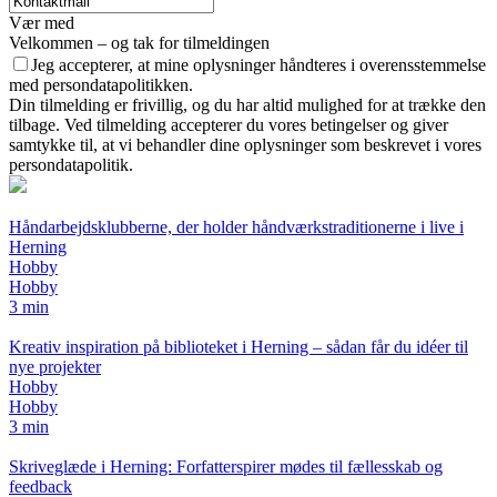
Vær med
Velkommen – og tak for tilmeldingen
Jeg accepterer, at mine oplysninger håndteres i overensstemmelse
med persondatapolitikken.
Din tilmelding er frivillig, og du har altid mulighed for at trække den
tilbage. Ved tilmelding accepterer du vores betingelser og giver
samtykke til, at vi behandler dine oplysninger som beskrevet i vores
persondatapolitik.
Håndarbejdsklubberne, der holder håndværkstraditionerne i live i
Herning
Hobby
Hobby
3 min
Kreativ inspiration på biblioteket i Herning – sådan får du idéer til
nye projekter
Hobby
Hobby
3 min
Skriveglæde i Herning: Forfatterspirer mødes til fællesskab og
feedback