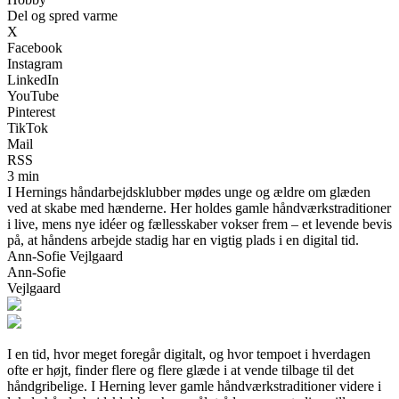
Del og spred varme
X
Facebook
Instagram
LinkedIn
YouTube
Pinterest
TikTok
Mail
RSS
3 min
I Hernings håndarbejdsklubber mødes unge og ældre om glæden
ved at skabe med hænderne. Her holdes gamle håndværkstraditioner
i live, mens nye idéer og fællesskaber vokser frem – et levende bevis
på, at håndens arbejde stadig har en vigtig plads i en digital tid.
Ann-Sofie Vejlgaard
Ann-Sofie
Vejlgaard
I en tid, hvor meget foregår digitalt, og hvor tempoet i hverdagen
ofte er højt, finder flere og flere glæde i at vende tilbage til det
håndgribelige. I Herning lever gamle håndværkstraditioner videre i