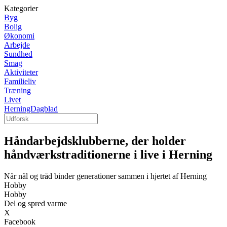
Kategorier
Byg
Bolig
Økonomi
Arbejde
Sundhed
Smag
Aktiviteter
Familieliv
Træning
Livet
HerningDagblad
Håndarbejdsklubberne, der holder
håndværkstraditionerne i live i Herning
Når nål og tråd binder generationer sammen i hjertet af Herning
Hobby
Hobby
Del og spred varme
X
Facebook