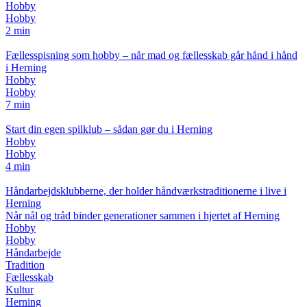
Hobby
Hobby
2 min
Fællesspisning som hobby – når mad og fællesskab går hånd i hånd
i Herning
Hobby
Hobby
7 min
Start din egen spilklub – sådan gør du i Herning
Hobby
Hobby
4 min
Håndarbejdsklubberne, der holder håndværkstraditionerne i live i
Herning
Når nål og tråd binder generationer sammen i hjertet af Herning
Hobby
Hobby
Håndarbejde
Tradition
Fællesskab
Kultur
Herning