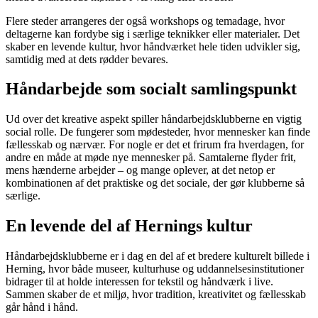
Flere steder arrangeres der også workshops og temadage, hvor
deltagerne kan fordybe sig i særlige teknikker eller materialer. Det
skaber en levende kultur, hvor håndværket hele tiden udvikler sig,
samtidig med at dets rødder bevares.
Håndarbejde som socialt samlingspunkt
Ud over det kreative aspekt spiller håndarbejdsklubberne en vigtig
social rolle. De fungerer som mødesteder, hvor mennesker kan finde
fællesskab og nærvær. For nogle er det et frirum fra hverdagen, for
andre en måde at møde nye mennesker på. Samtalerne flyder frit,
mens hænderne arbejder – og mange oplever, at det netop er
kombinationen af det praktiske og det sociale, der gør klubberne så
særlige.
En levende del af Hernings kultur
Håndarbejdsklubberne er i dag en del af et bredere kulturelt billede i
Herning, hvor både museer, kulturhuse og uddannelsesinstitutioner
bidrager til at holde interessen for tekstil og håndværk i live.
Sammen skaber de et miljø, hvor tradition, kreativitet og fællesskab
går hånd i hånd.