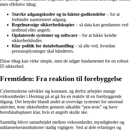
men effektive tiltag:
Stærke adgangskoder og to-faktor-godkendelse
– for at
forhindre uautoriseret adgang.
Regelmæssige sikkerhedskopier
– så data kan gendannes ved
nedbrud eller angreb.
Opdaterede systemer og software
– for at lukke kendte
sikkerhedshuller.
Klar politik for databehandling
– så alle ved, hvordan
personoplysninger skal håndteres.
Disse tiltag kan virke simple, men de udgør fundamentet for en robust
IT-sikkerhed.
Fremtiden: Fra reaktion til forebyggelse
Cybertruslerne udvikler sig konstant, og derfor arbejder mange
virksomheder i Herning på at gå fra en reaktiv til en forebyggende
tilgang. Det betyder blandt andet at overvåge systemer for unormal
aktivitet, teste sikkerheden gennem såkaldte “pen-tests” og have
beredskabsplaner klar, hvis et angreb skulle ske.
Samtidig bliver samarbejdet mellem virksomheder, myndigheder og
uddannelsesinstitutioner stadig vigtigere. Ved at dele erfaringer og