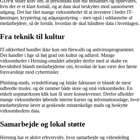
GDPR stiller krav om, at persondata kun må indsamles og opbevares,
hvis der er et klart formål, og at data skal beskyttes mod uautoriseret
adgang. Det har fået mange virksomheder til at investere i bedre IT-
løsninger, kryptering og adgangsstyring – men også i uddannelse af
medarbejdere, så de forstår, hvordan de skal håndtere data i hverdagen.
Fra teknik til kultur
IT-sikkerhed handler ikke kun om firewalls og antivirusprogrammer.
Det handler i lige så høj grad om kultur og adfærd. Mange
virksomheder i Herning-området arbejder derfor med at skabe en
bevidsthed blandt medarbejderne om, hvordan de kan være den første
forsvarslinje mod cybertrusler.
Phishing-mails, svindelforsøg og falske fakturaer er blandt de mest
udbredte trusler, og de rammer både store og små virksomheder. En
enkelt uopmærksom klik kan få store konsekvenser. Derfor afholder
mange virksomheder løbende interne kurser og informationsdage, hvor
medarbejderne lærer at genkende mistænkelige mails og beskytte
virksomhedens data.
Samarbejde og lokal støtte
Herning har et aktivt erhvervsliv, hvor samarbejde og videndeling